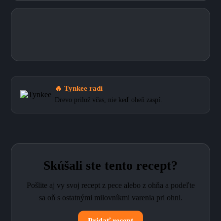
🔥 Tynkee radí
Drevo prilož včas, nie keď oheň zaspí.
Skúšali ste tento recept?
Pošlite aj vy svoj recept z pece alebo z ohňa a podeľte
sa oň s ostatnými milovníkmi varenia pri ohni.
Pridať recept