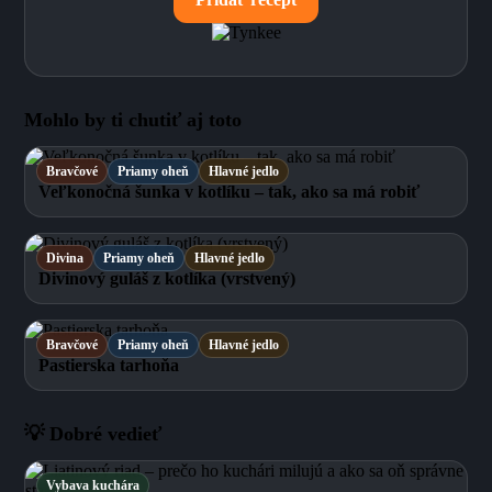
Mohlo by ti chutiť aj toto
Bravčové
Priamy oheň
Hlavné jedlo
Veľkonočná šunka v kotlíku – tak, ako sa má robiť
Divina
Priamy oheň
Hlavné jedlo
Divinový guláš z kotlíka (vrstvený)
Bravčové
Priamy oheň
Hlavné jedlo
Pastierska tarhoňa
💡 Dobré vedieť
Vybava kuchára