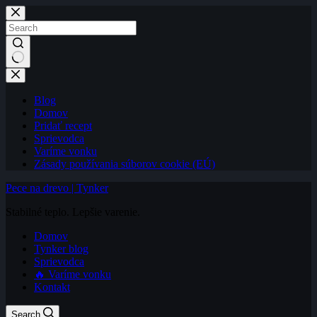
Skip
to
content
No
results
Blog
Domov
Pridať recept
Sprievodca
Varíme vonku
Zásady používania súborov cookie (EÚ)
Pece na drevo | Tynker
Stabilné teplo. Lepšie varenie.
Domov
Tynker blog
Sprievodca
🔥 Varíme vonku
Kontakt
Search