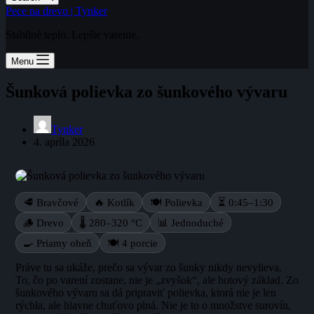
Pece na drevo | Tynker
Stabilné teplo. Lepšie varenie.
Menu
Šunková polievka zo šunkového vývaru
Tynker
4. apríla 2026
🥩 Bravčové
🔥 Kotlík
🍽️ Polievka
⏳ 0:45–1:30
🪵 Drevo
🌡️ 280–320 °C
📊 Jednoduché
🍳 Priamy oheň
🍽️ 4 porcie
Práve tu sa ukáže, prečo sa vývar zo šunky nikdy nevylieva.
To, čo po varení zostane, nie je „zvyšok“, ale hotový základ. Zo
šunkového vývaru sa dá pripraviť polievka, ktorá nie je len
rýchla, ale hlavne chuťovo plná. Nie je to o množstve surovín,