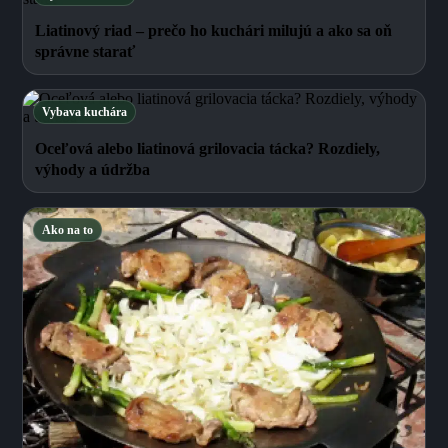
Liatinový riad – prečo ho kuchári milujú a ako sa oň
správne starať
Vybava kuchára
Oceľová alebo liatinová grilovacia tácka? Rozdiely,
výhody a údržba
Ako na to