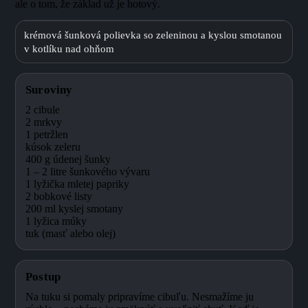
ale o tom, že základ už je hotový.
krémová šunková polievka so zeleninou a kyslou smotanou
v kotlíku nad ohňom
Suroviny
2 cibule
2 mrkvy
1 petržlen
kúsok zeleru
400 g údenej šunky
1 – 2 litre šunkového vývaru
1 lyžička mletej papriky
2 bobkové listy
200 ml kyslej smotany
1 lyžica múky
tuk (masť alebo olej)
Postup
Na tuku si pomaly pripravíme cibuľu. Nesmažíme ju