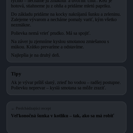
rýchlo – necháme ju zmäknúť a uvoľniť chuť. Keď je
hotová, stiahneme ju z ohňa a pridáme mletú papriku.
Do základu pridáme na kocky nakrájanú šunku a zeleninu.
Zalejeme vývarom a necháme pomaly variť, kým všetko
nezmäkne.
Polievka nemá vrieť prudko. Má sa spojiť.
Na záver ju zjemníme kyslou smotanou zmiešanou s
múkou. Krátko prevaríme a odstavíme.
Najlepšia je na druhý deň.
Tipy
Ak je vývar príliš slaný, zrieď ho vodou – radšej postupne.
Polievku neprevar – kyslá smotana sa môže zraziť.
← Predchádzajúci recept
Veľkonočná šunka v kotlíku – tak, ako sa má robiť