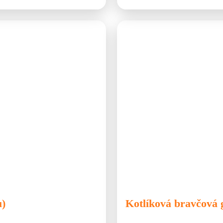
🐷 Bravčové
🍲 Kotlík
🍲 Pol
u)
Kotlíková bravčová 
V rôznych regiónoch sa pripravuje
Kotlíková gulášová polievka patrí 