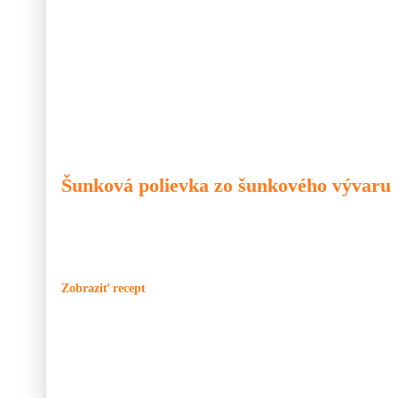
🐷 Bravčové
🍲 Kotlík
🍲 Polievka
Šunková polievka zo šunkového vývaru
Práve tu sa ukáže, prečo sa vývar zo šunky nikdy nevylieva. To, čo
„zvyšok“, ale hotový základ. Zo šunkového vývaru sa dá pripraviť p
ale hlavne chuťovo plná. Nie je to o množstve surovín, ale o tom, 
Zobraziť recept