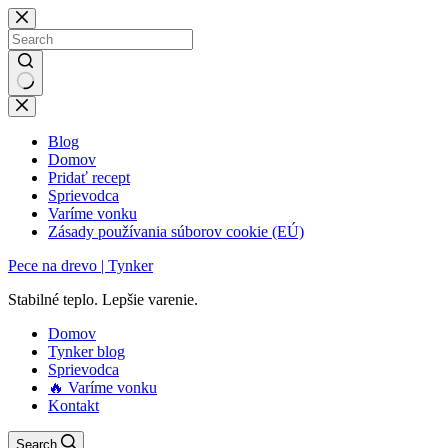
Skip
to
content
No
results
Blog
Domov
Pridať recept
Sprievodca
Varíme vonku
Zásady používania súborov cookie (EÚ)
Pece na drevo | Tynker
Stabilné teplo. Lepšie varenie.
Domov
Tynker blog
Sprievodca
🔥 Varíme vonku
Kontakt
Search