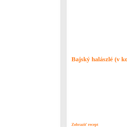
🐟 Ryby
🍲 Kotlík
🍲 Poliev
Bajský halászlé (v ko
 po varení zostane, nie je
Halászlé patrí medzi najznámejšie
olievka, ktorá nie je len rýchla,
tradičných spôsobov jeho prípravy.
že základ už je hotový.
rozdiel medzi nimi je v spôsobe va
sa následne pasíruje, zatiaľ čo baj
kotlíka. Typickým znakom bajskej 
gyufatésztou. Niektorí tvrdia, že r
predstaviť. Najlepšie je jednoduch
kotlíku nad ohňom, chutí úplne naj
Zobraziť recept