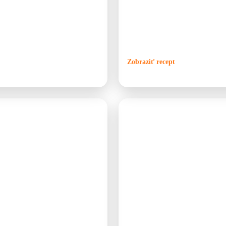
á paprika. Segedínsky spôsob
ohni. V kotlíku sa chute mäsa, ci
rení pretláčajú cez sito spolu s
polievka ideálna na rodinné stretn
lievky. Finálna polievka sa potom
tradičný a perfektne sa hodí na va
šie chutí pripravená vonku nad
výraznejšiu chuť.
Zobraziť recept