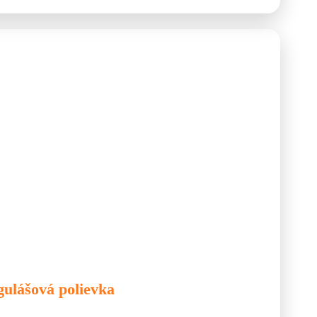
ievka
gulášová polievka
medzi klasické jedlá, ktoré chutia najlepšie pri varení vonku na