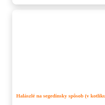
🐟 Ryby
🍲 Kotlík
🍲 Polievka
Halászlé na segedínsky spôsob (v kotlík
Halászlé patrí medzi najznámejšie jedlá stredoeurópskej kuchyne. 