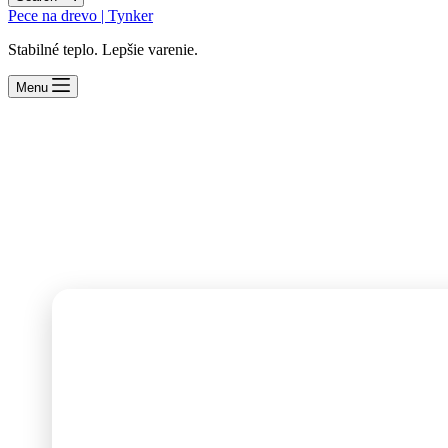
Pece na drevo | Tynker
Stabilné teplo. Lepšie varenie.
Menu
Polievka
Polievky pripravené v kotlíku nad ohňom majú výnimočnú chuť
vytvorí typickú arómu outdoorového varenia.
Tu nájdete recepty na polievky vhodné na prípravu v kotlíku