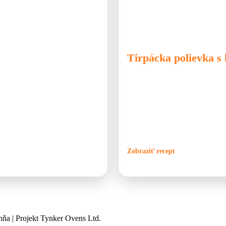
🐷 Bravčové
🍲 Kotlík
🍲 Pol
Tirpácka polievka s 
ivej domácej polievky. Skúšali
Tirpácka polievka patrí medzi star
ale úprimne – najvýraznejšia a
dostupných v každej domácnosti. J
avená v peci má svoje čaro. Po dni,
okolí maďarského mesta Nyíregyház
jemného tepla. Práve tento
smotany. Najväčšou zvláštnosťou 
šetky suroviny do keramického
výnimočnú chuť aj hustotu. Polievka
a nechať polievku pokojne pomaly
ohňom, kde sa všetky chute pomal
u.
Zobraziť recept
ňa | Projekt Tynker Ovens Ltd.