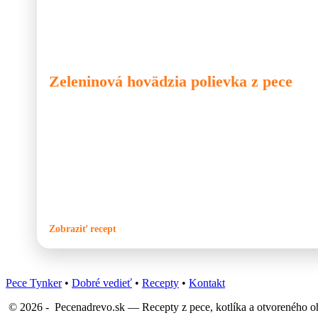
🐮 Hovädzie
🍙 Pec
🍲 Polievka
Zeleninová hovädzia polievka z pece
Odkedy máme pec, nedeľný obed si už nevieme predstaviť bez poct
sme ju variť z morčacieho krku, zo sliepky aj z bravčového mäsa, 
najbohatšia chuť patrí klasickej hovädzej polievke. Polievka pripr
keď sa v peci pečie pizza alebo chlieb, zostáva v nej ešte veľa prí
zvyškový žiar je ideálny na pomalé varenie vývaru. Stačí vložiť v
hrnca, zasunúť ho do pece vychladnutej približne na 150–160 °C 
variť. Výsledkom je krásne číry, zlatistý vývar s intenzívnou chuťo
Zobraziť recept
Pece Tynker
•
Dobré vedieť
•
Recepty
•
Kontakt
© 2026 - Pecenadrevo.sk — Recepty z pece, kotlíka a otvoreného oh