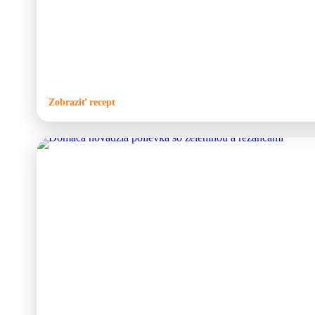
trochu odlišne, ale základ vždy tvorí ryba, cibuľa a kvalitná mlet
prípravy je špecifický tým, že menšie ryby a rybie zvyšky sa po uva
cibuľou a paprikou. Vďaka tomu vznikne hustý, výrazný základ po
varí vo vývare z kostí a podáva sa s väčšími kúskami ryby. Najlep
ohňom v kotlíku, kde sa chute krásne prepoja.
Zobraziť recept