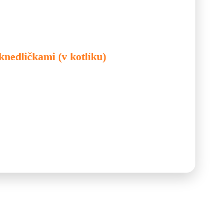
ievka
knedličkami (v kotlíku)
é vidiecke recepty, ktoré vznikli z jednoduchých surovín
ej pôvod sa najčastejšie spája so slovenskými Tirpákmi žijúcimi v
a. Táto sýta polievka je plná zeleniny, mäsa, húb a jemnej
sú mäkké zemiakové knedličky, ktoré polievke dodávajú
 sa dá pripraviť v hrnci, ale ešte lepšie chutí v kotlíku nad
y prepoja.