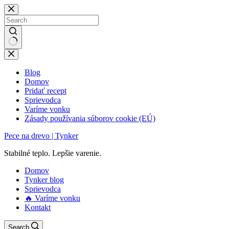
Skip
to
content
No
results
Blog
Domov
Pridať recept
Sprievodca
Varíme vonku
Zásady používania súborov cookie (EÚ)
Pece na drevo | Tynker
Stabilné teplo. Lepšie varenie.
Domov
Tynker blog
Sprievodca
🔥 Varíme vonku
Kontakt
Search