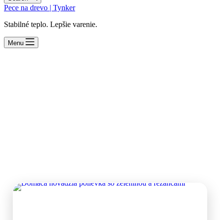
Pece na drevo | Tynker
Stabilné teplo. Lepšie varenie.
Menu
Hovädzie
Hovädzie mäso je ideálne na pomalé varenie na ohni, v kotlíku
alebo v peci na drevo. Pri správnej príprave je mimoriadne
šťavnaté a má výraznú chuť, ktorá sa výborne dopĺňa s
arómou dreva.
Tu nájdete recepty z hovädzieho mäsa pripravené na grile, v
kotlíku alebo v záhradnej peci – od gulášov až po pečené a
grilované špeciality.