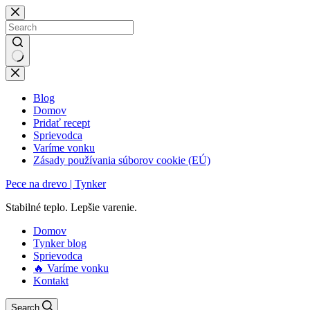
Skip
to
content
No
results
Blog
Domov
Pridať recept
Sprievodca
Varíme vonku
Zásady používania súborov cookie (EÚ)
Pece na drevo | Tynker
Stabilné teplo. Lepšie varenie.
Domov
Tynker blog
Sprievodca
🔥 Varíme vonku
Kontakt
Search