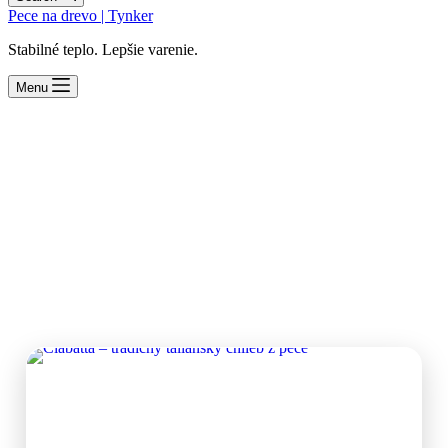
Pece na drevo | Tynker
Stabilné teplo. Lepšie varenie.
Menu
Chlieb
Chlieb pečený v peci na drevo má jedinečnú chuť, chrumkavú
kôrku a jemnú dymovú arómu. Pečenie chleba v peci patrí
medzi najtradičnejšie spôsoby prípravy domáceho pečiva.
Na tejto stránke nájdete recepty na chlieb a pečivo pripravené
v peci na drevo – od klasických domácich bochníkov až po
rôzne regionálne varianty.