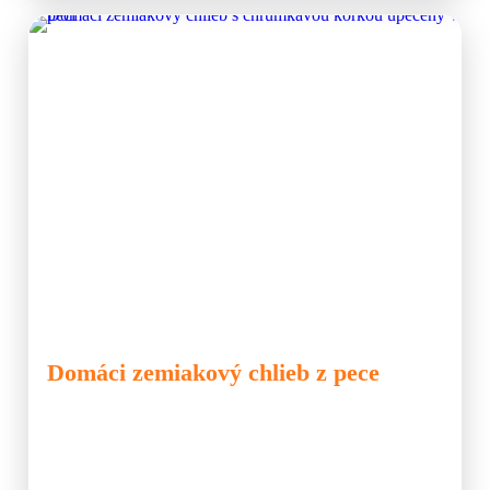
🍞 Chlieb
🍙 Pec
🍞 Chlieb
Domáci zemiakový chlieb z pece
Poznáte niečo, čo vonia krajšie ako čerstvo upečený domáci
chlieb? Vôňa chleba, ktorá sa šíri z pece, dokáže zaplniť celý
dom a pritiahnuť všetkých k stolu. Mnohé gazdinky sa však
domáceho chleba obávajú, pretože si myslia, že jeho príprava je