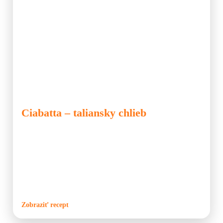
🍞 Chlieb
🍙 Pec
🍞 Chlieb
Ciabatta – taliansky chlieb
Ciabatta je tradičný taliansky chlieb s chrumkavou kôrkou a
veľkými nepravidelnými dierami v striedke. Vďaka vysokému
obsahu vody v ceste je vnútro chleba ľahké a nadýchané. Tento
jednoduchý recept je ideálny aj na pečenie v peci alebo v rúre.
Ciabatta je skvelá k polievkam, šalátom alebo ako základ pre
sendviče.
Zobraziť recept