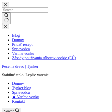
Skip
to
content
No
results
Blog
Domov
Pridať recept
Sprievodca
Varíme vonku
Zásady používania súborov cookie (EÚ)
Pece na drevo | Tynker
Stabilné teplo. Lepšie varenie.
Domov
Tynker blog
Sprievodca
🔥 Varíme vonku
Kontakt
Search