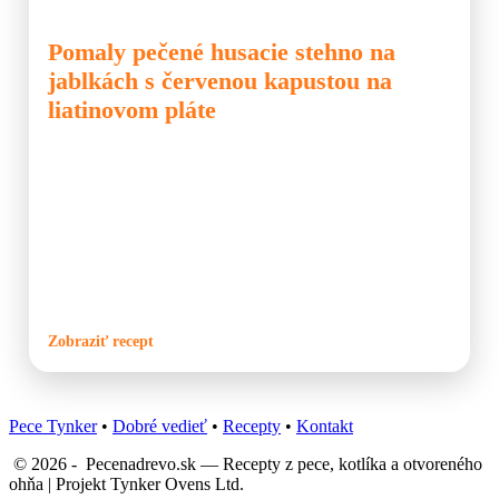
🍗 Kuracie
🥘 Platňa / Disc
🍽️ Hlavné jedlo
Pomaly pečené husacie stehno na
jablkách s červenou kapustou na
liatinovom pláte
Husacie mäso patrí medzi tradičné jesenné a zimné jedlá.
Pomalé pečenie nad ohňom dodá mäsu výraznú chuť a krásne
chrumkavú kožu. Tento recept je ideálny na prípravu na
liatinovom pláte nad ohňom, kde sa mäso pečie vo vlastnom
tuku spolu s jablkami, cesnakom a cibuľou. Vedľa mäsa sa
zároveň dusí červená kapusta, ktorá získa jemnú dymovú
arómu.
Zobraziť recept
Pece Tynker
•
Dobré vedieť
•
Recepty
•
Kontakt
© 2026 - Pecenadrevo.sk — Recepty z pece, kotlíka a otvoreného
ohňa | Projekt Tynker Ovens Ltd.